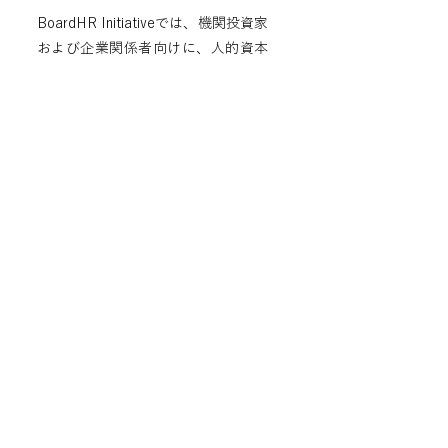
BoardHR Initiativeでは、機関投資家
および企業関係者向けに、人的資本
に関する各種記事やホワイトペーパ
ーを発行しております
詳細を見る
​コンタクト
私たちの活動についてお気軽に意見交換の機
会をいただければ幸いです。LinkedIn上での
つながり構築をお待ちしています。
髙橋のLinkedInのURLはこちらから。